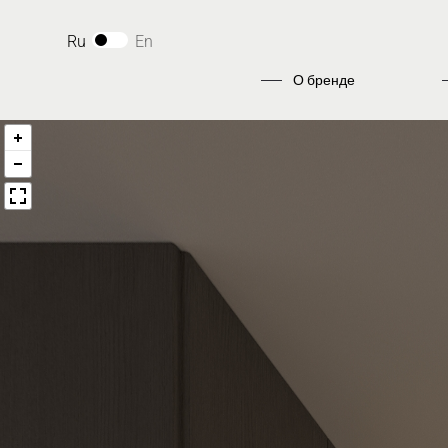
Ru
En
О бренде