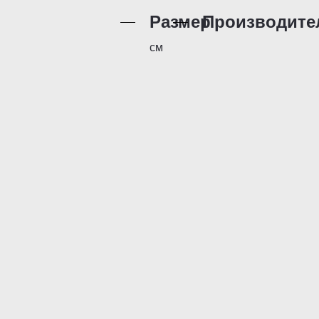
Размер
Производите
см