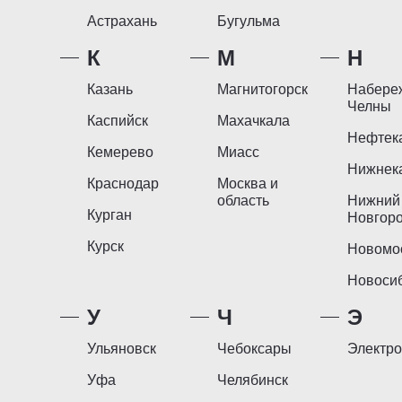
Астрахань
Бугульма
К
М
Н
Казань
Магнитогорск
Набере
Челны
Каспийск
Махачкала
Нефтек
Кемерево
Миасс
Нижнек
Краснодар
Москва и
область
Нижний
Курган
Новгор
Курск
Новомо
Новоси
У
Ч
Э
Ульяновск
Чебоксары
Электро
Уфа
Челябинск