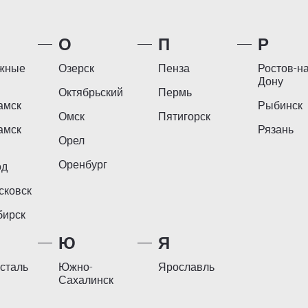
О
П
Р
жные
Озерск
Пенза
Ростов-на
Дону
Октябрьский
Пермь
амск
Рыбинск
Омск
Пятигорск
амск
Рязань
Орел
Оренбург
од
сковск
бирск
Ю
Я
сталь
Южно-
Ярославль
Сахалинск