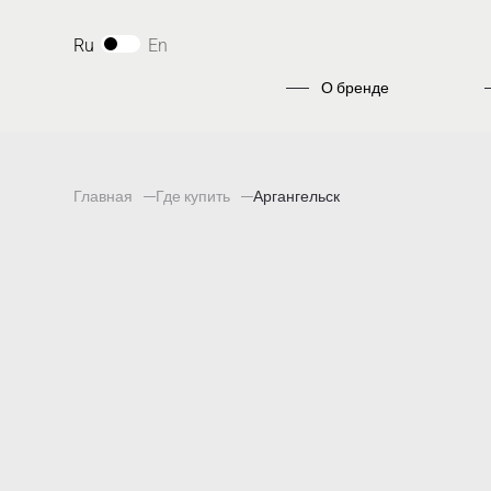
Ru
En
О бренде
Главная
Где купить
Аргангельск