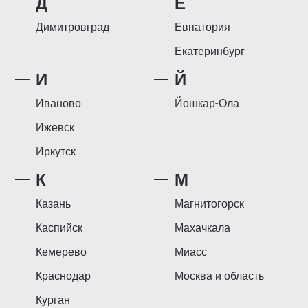
Д
Е
Димитровград
Евпатория
Екатеринбург
И
Й
Иваново
Йошкар-Ола
Ижевск
Иркутск
К
М
Казань
Магнитогорск
Каспийск
Махачкала
Кемерево
Миасс
Краснодар
Москва и область
Курган