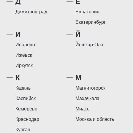
Д
Е
Димитровград
Евпатория
Екатеринбург
И
Й
Иваново
Йошкар-Ола
Ижевск
Иркутск
К
М
Казань
Магнитогорск
Каспийск
Махачкала
Кемерево
Миасс
Краснодар
Москва и область
Курган