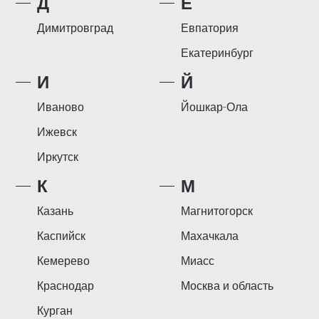
Д
Е
Димитровград
Евпатория
Екатеринбург
И
Й
Иваново
Йошкар-Ола
Ижевск
Иркутск
К
М
Казань
Магнитогорск
Каспийск
Махачкала
Кемерево
Миасс
Краснодар
Москва и область
Курган